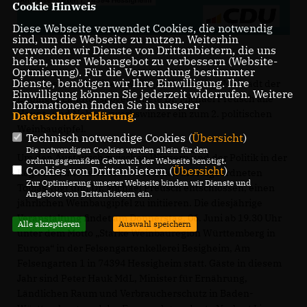
Cookie Hinweis
Diese Webseite verwendet Cookies, die notwendig
sind, um die Webseite zu nutzen. Weiterhin
verwenden wir Dienste von Drittanbietern, die uns
helfen, unser Webangebot zu verbessern (Website-
Optmierung). Für die Verwendung bestimmter
Dienste, benötigen wir Ihre Einwilligung. Ihre
Gemeinsam mit seinem Kollegen Tobias Vogt MdL lädt der
Einwilligung können Sie jederzeit widerrufen. Weitere
Eppinger Landtagsabgeordnete Dr. Michael Preusch alle
Informationen finden Sie in unserer
Haupt- und Nebenerwerbswinzer ein zum 2. politischen
Datenschutzerklärung
.
Weinbaugipfel.
Technisch notwendige Cookies (
Übersicht
)
Die notwendigen Cookies werden allein für den
Um den Austausch zwischen Winzern und der Politik in der
ordnungsgemäßen Gebrauch der Webseite benötigt.
Cookies von Drittanbietern (
Übersicht
)
Region zu intensivieren, haben sich die Abgeordneten
Zur Optimierung unserer Webseite binden wir Dienste und
Tobias Vogt und Dr. Michael Preusch entschlossen, einen
Angebote von Drittanbietern ein.
jährlichen Weinbaugipfel zu initiieren.
Die diesjährige
Veranstaltung findet am Donnerstag, 06. Juni ab 19.30 Uhr
Alle akzeptieren
Auswahl speichern
unter dem Motto „Starke Weinbauregion Württemberg in
Europa“ in der Felsengartenkellerei Besigheim, Am
Felsengarten 1 in 74394 Hessigheim statt. Gäste in diesem
Jahr sind Peter Hauk MdL, Minister für Ernährung,
Ländlichen Raum und Verbraucherschutz in Baden-