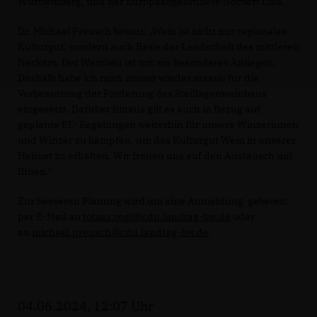
Württemberg, und der Europaabgeordnete Norbert Lins.
Dr. Michael Preusch betont: „Wein ist nicht nur regionales
Kulturgut, sondern auch Basis der Landschaft des mittleren
Neckars. Der Weinbau ist mir ein besonderes Anliegen.
Deshalb habe ich mich immer wieder massiv für die
Verbesserung der Förderung des Steillagenweinbaus
eingesetzt. Darüber hinaus gilt es auch in Bezug auf
geplante EU-Regelungen weiterhin für unsere Winzerinnen
und Winzer zu kämpfen, um das Kulturgut Wein in unserer
Heimat zu erhalten. Wir freuen uns auf den Austausch mit
Ihnen.“
Zur besseren Planung wird um eine Anmeldung gebeten:
per E-Mail an
tobias.vogt@cdu.landtag-bw.de
oder
an
michael.preusch@cdu.landtag-bw.de
.
04.06.2024, 12:07 Uhr