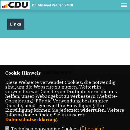
Dr. Michael Preusch MdL
Links
CDU-Kreisverband Heilbronn
Cookie Hinweis
Diese Webseite verwendet Cookies, die notwendig
Kreistag des Landkreises Heilbronn
sind, um die Webseite zu nutzen. Weiterhin
verwenden wir Dienste von Drittanbietern, die uns
Bundestagsabgeordneter Alexander Throm -
helfen, unser Webangebot zu verbessern (Website-
Wahlkreis Heilbronn
Optmierung). Für die Verwendung bestimmter
Dienste, benötigen wir Ihre Einwilligung. Ihre
Einwilligung können Sie jederzeit widerrufen. Weitere
Bundestagsabgeordneter Fabian Gramling - Wahlkreis
Informationen finden Sie in unserer
Neckar-Zaber
Datenschutzerklärung
.
Technisch notwendige Cookies (
Übersicht
)