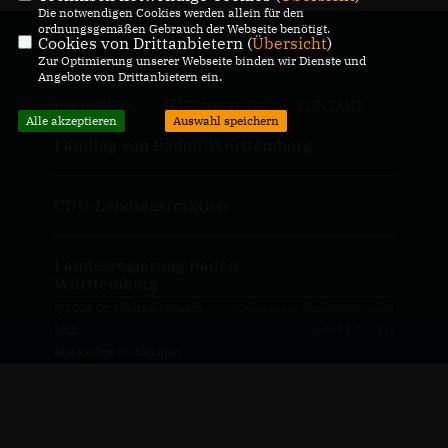
Die notwendigen Cookies werden allein für den
ordnungsgemäßen Gebrauch der Webseite benötigt.
Cookies von Drittanbietern (
Übersicht
)
Zur Optimierung unserer Webseite binden wir Dienste und
Angebote von Drittanbietern ein.
IMPRESSUM
DATENSCHUTZ
KONTAKT
Alle akzeptieren
Auswahl speichern
Landtag von Baden-Württemberg
CDU-Landtagsfraktion
Landesregierung Baden-
Württemberg
@2026 Dr. Michael Preusch
Realisation: Sharkness Media
MdL
GmbH & Co. KG
Alle Rechte vorbehalten.