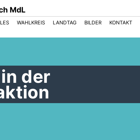
sch MdL
LES
WAHLKREIS
LANDTAG
BILDER
KONTAKT
in der
aktion