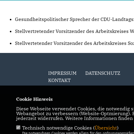
Gesundheitspolitischer Sprecher der CDU-Landtags
Stellvertretender Vorsitzender des Arbeitskreises 
Stellvertetender Vorsitzender des Arbeitskreises So
IMPRESSUM
DATENSCHUTZ
KONTAKT
Cookie Hinweis
Diese Webseite verwendet Cookies, die notwendig si
Webangebot zu verbessern (Website-Optmierung). Fü
jederzeit widerrufen. Weitere Informationen finden
Technisch notwendige Cookies (
Übersicht
)
@2026 Dr. Michael Preusch MdL
Die notwendigen Cookies werden allein für den ordnungsgemäßen 