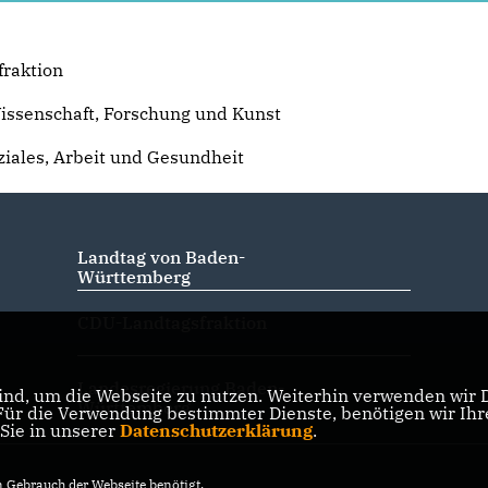
fraktion
Wissenschaft, Forschung und Kunst
ziales, Arbeit und Gesundheit
Landtag von Baden-
Württemberg
CDU-Landtagsfraktion
Landesregierung Baden-
nd, um die Webseite zu nutzen. Weiterhin verwenden wir Di
Württemberg
r die Verwendung bestimmter Dienste, benötigen wir Ihre 
 Sie in unserer
Datenschutzerklärung
.
Gebrauch der Webseite benötigt.