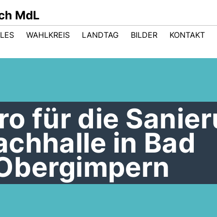
sch MdL
LES
WAHLKREIS
LANDTAG
BILDER
KONTAKT
o für die Sanie
chhalle in Bad
Obergimpern