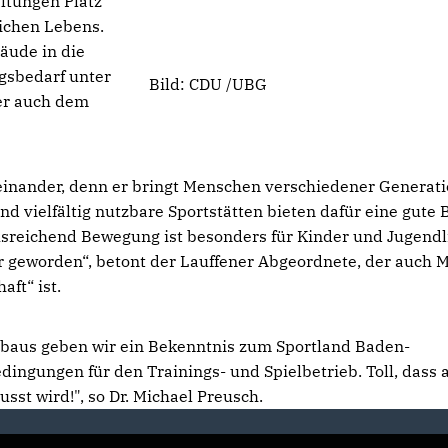
ltungen Platz
lichen Lebens.
äude in die
gsbedarf unter
Bild: CDU /UBG
er auch dem
iteinander, denn er bringt Menschen verschiedener Generat
ielfältig nutzbare Sportstätten bieten dafür eine gute B
usreichend Bewegung ist besonders für Kinder und Jugendl
geworden“, betont der Lauffener Abgeordnete, der auch M
ft“ ist.
baus geben wir ein Bekenntnis zum Sportland Baden-
ngungen für den Trainings- und Spielbetrieb. Toll, dass 
sst wird!", so Dr. Michael Preusch.