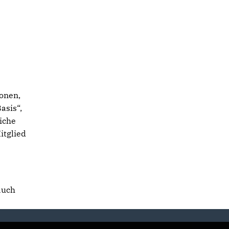
ionen,
asis“,
iche
itglied
auch