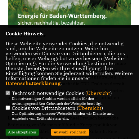
Cookie Hinweis
Bild: CDU-Fraktion
Diese Webseite verwendet Cookies, die notwendig
sind, um die Webseite zu nutzen. Weiterhin
verwenden wir Dienste von Drittanbietern, die uns
Die CDU-Fraktion im Landtag von Baden-Württemberg hat
helfen, unser Webangebot zu verbessern (Website-
Optmierung). Für die Verwendung bestimmter
sich das Ziel gesetzt, den Einsatz von Wasserstoff als eine
Dienste, benötigen wir Ihre Einwilligung. Ihre
zentrale Schlüsseltechnologie auf dem Weg zu einem
Einwilligung können Sie jederzeit widerrufen. Weitere
klimaneutralen Baden-Württemberg voranzutreiben. Um
Informationen finden Sie in unserer
Datenschutzerklärung
.
dieses Ziel zu erreichen, macht die CDU-Fraktion derzeit
auf eine unverbindliche Abfrage von künftigen Bedarfen
Technisch notwendige Cookies (
Übersicht
)
auf der Internetseite www.h2-fuer-bw.de bei örtlichen
Die notwendigen Cookies werden allein für den
ordnungsgemäßen Gebrauch der Webseite benötigt.
Unternehmen und Stadtwerken aufmerksam.
Cookies von Drittanbietern (
Übersicht
)
Zur Optimierung unserer Webseite binden wir Dienste und
Landtagsabgeordneter Dr. Michael Preusch betont die
Angebote von Drittanbietern ein.
Bedeutung von Wasserstoff für die Energiepolitik von
morgen und erklärt: „Wasserstoff heißt Zukunft. Eine
Alle akzeptieren
Auswahl speichern
leistungsfähige Wasserstoffinfrastruktur in unserem Land