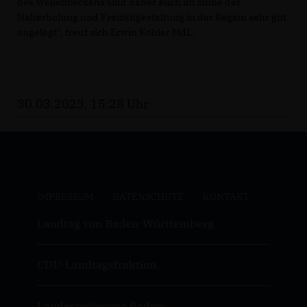
des Wellenbeckens sind daher auch im Sinne der
Naherholung und Freizeitgestaltung in der Region sehr gut
angelegt", freut sich Erwin Köhler MdL.
30.03.2023, 15:28 Uhr
IMPRESSUM
DATENSCHUTZ
KONTAKT
Landtag von Baden-Württemberg
CDU-Landtagsfraktion
Landesregierung Baden-