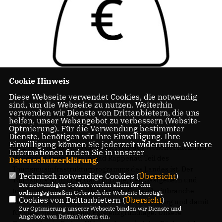
Cookie Hinweis
Diese Webseite verwendet Cookies, die notwendig
sind, um die Webseite zu nutzen. Weiterhin
verwenden wir Dienste von Drittanbietern, die uns
Bild: CDU / UBG
helfen, unser Webangebot zu verbessern (Website-
Optmierung). Für die Verwendung bestimmter
Dienste, benötigen wir Ihre Einwilligung. Ihre
Einwilligung können Sie jederzeit widerrufen. Weitere
Wir freuen uns, dass die Sanierung des Wellenbeckens im
Informationen finden Sie in unserer
Hallenbad RappSoDie in Bad Rappenau Teil des
Datenschutzerklärung
.
Tourismusinfrastrukturprogramms des Landes ist. Der
Technisch notwendige Cookies (
Übersicht
)
Tourismus ist mit der Gastronomie, den Gastgebern und
Die notwendigen Cookies werden allein für den
tourismusnahen Dienstleistern als Querschnittbranche
ordnungsgemäßen Gebrauch der Webseite benötigt.
Cookies von Drittanbietern (
Übersicht
)
auch eine Leitökonomie für Baden-Württemberg und damit
Zur Optimierung unserer Webseite binden wir Dienste und
für viele Menschen eine Existenzgrundlage. Unsere
Angebote von Drittanbietern ein.